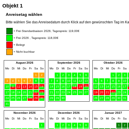
Objekt 1
Anreisetag wählen
Bitte wählen Sie das Anreisedatum durch Klick auf den gewünschten Tag im Ka
= Frei Standardsaison 2026, Tagespreis: 119,00€
= Frei 2026 , Tagespreis: 118,00€
= Belegt
= Nicht buchbar
August 2026
September 2026
Oktober 2026
Mo
Di
Mi
Do
Fr
Sa
So
Mo
Di
Mi
Do
Fr
Sa
So
Mo
Di
Mi
Do
Fr
Sa
1
2
1
2
3
4
5
6
1
2
3
3
4
5
6
7
8
9
7
8
9
10
11
12
13
5
6
7
8
9
10
10
11
12
13
14
15
16
14
15
16
17
18
19
20
12
13
14
15
16
17
17
18
19
20
21
22
23
21
22
23
24
25
26
27
19
20
21
22
23
24
24
25
26
27
28
29
30
28
29
30
26
27
28
29
30
31
31
November 2026
Dezember 2026
Januar 2027
Mo
Di
Mi
Do
Fr
Sa
So
Mo
Di
Mi
Do
Fr
Sa
So
Mo
Di
Mi
Do
Fr
Sa
1
1
2
3
4
5
6
1
2