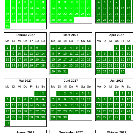
2
3
4
5
6
7
8
7
8
9
10
11
12
13
4
5
6
7
8
9
9
10
11
12
13
14
15
14
15
16
17
18
19
20
11
12
13
14
15
16
16
17
18
19
20
21
22
21
22
23
24
25
26
27
18
19
20
21
22
23
23
24
25
26
27
28
29
28
29
30
31
25
26
27
28
29
30
30
Februar 2027
März 2027
April 2027
Mo
Di
Mi
Do
Fr
Sa
So
Mo
Di
Mi
Do
Fr
Sa
So
Mo
Di
Mi
Do
Fr
Sa
1
2
3
4
5
6
7
1
2
3
4
5
6
7
1
2
3
8
9
10
11
12
13
14
8
9
10
11
12
13
14
5
6
7
8
9
10
15
16
17
18
19
20
21
15
16
17
18
19
20
21
12
13
14
15
16
17
22
23
24
25
26
27
28
22
23
24
25
26
27
28
19
20
21
22
23
24
29
30
31
26
27
28
29
30
Mai 2027
Juni 2027
Juli 2027
Mo
Di
Mi
Do
Fr
Sa
So
Mo
Di
Mi
Do
Fr
Sa
So
Mo
Di
Mi
Do
Fr
Sa
1
2
1
2
3
4
5
6
1
2
3
3
4
5
6
7
8
9
7
8
9
10
11
12
13
5
6
7
8
9
10
10
11
12
13
14
15
16
14
15
16
17
18
19
20
12
13
14
15
16
17
17
18
19
20
21
22
23
21
22
23
24
25
26
27
19
20
21
22
23
24
24
25
26
27
28
29
30
28
29
30
26
27
28
29
30
31
31
August 2027
September 2027
Oktober 2027